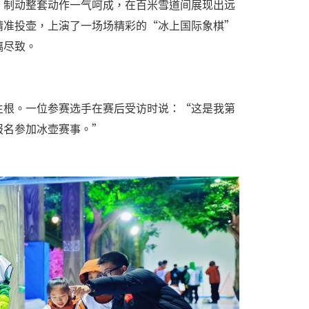
、制动整套动作一气呵成，在百米雪道间展现出远
精准投壶，上演了一场场精彩的“冰上国际象棋”
漓尽致。
生根。一位参赛选手在赛后受访时说：“这是我第
报名参加冰壶赛事。”