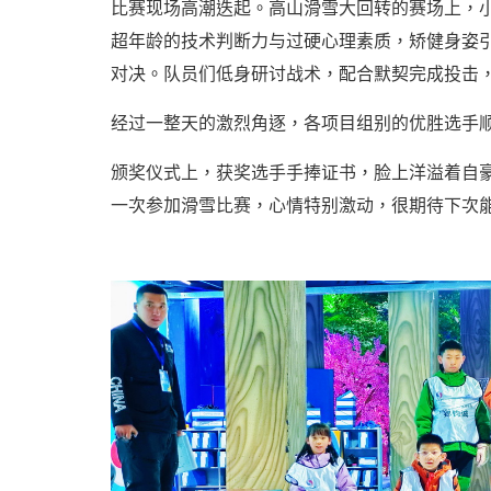
比赛现场高潮迭起。高山滑雪大回转的赛场上，
超年龄的技术判断力与过硬心理素质，矫健身姿
对决。队员们低身研讨战术，配合默契完成投击
经过一整天的激烈角逐，各项目组别的优胜选手
颁奖仪式上，获奖选手手捧证书，脸上洋溢着自
一次参加滑雪比赛，心情特别激动，很期待下次