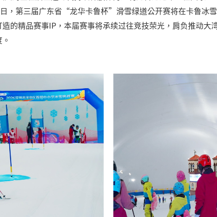
8日，第三届广东省“龙华卡鲁杯”滑雪绿道公开赛将在卡鲁冰
造的精品赛事IP，本届赛事将承续过往竞技荣光，肩负推动大
度。