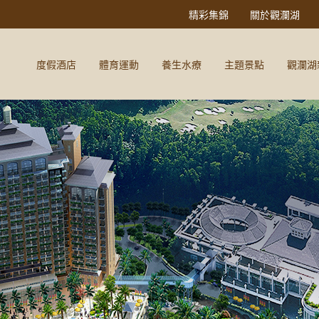
精彩集錦
關於觀瀾湖
度假酒店
體育運動
養生水療
主題景點
觀瀾湖