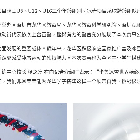
目涵盖U8、U12、U16三个年龄组别、冰壶项目采取跨龄组
馆举办。深圳市龙华区教育局、龙华区教育科学研究院、深圳观
运动员代表依次上台宣誓，铿锵有力的誓言充分展现了本次赛事
全面发展的重要载体。近年来，龙华区积极响应国家推广普及冰
近距离感受冰雪运动的独特魅力。本次赛事也为全区中小学生搭
练中心校长 杨之富 在向记者介绍时表示：“卡鲁冰雪世界始
天，我们非常荣幸能为龙华学子搭建这样一个展示自我、挑战极