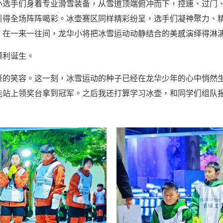
小选手们身着专业滑雪装备，从雪道顶端俯冲而下，控速、过门
引得全场阵阵喝彩。冰壶赛区同样精彩纷呈，选手们凝神聚力、
，在一来一往间，龙华小将把冰雪运动动静结合的美感演绎得淋
顺利诞生。
豪的笑容。这一刻，冰雪运动的种子已经在龙华少年的心中悄然
能站上领奖台拿到冠军。之后我还打算学习冰壶，和同学们组队